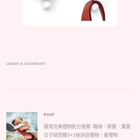
LEAVE A COMMENT
文
POST
Parent
章
萬用完美禮物配方推薦 -職場、節慶、重要
post:
導
日子就把握3+1秘訣送禮物｜愛禮物