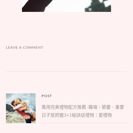
LEAVE A COMMENT
文
POST
Parent
章
萬用完美禮物配方推薦 -職場、節慶、重要
post:
導
日子就把握3+1秘訣送禮物｜愛禮物
覽