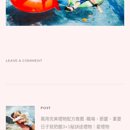
LEAVE A COMMENT
文
POST
Parent
章
萬用完美禮物配方推薦 -職場、節慶、重要
post:
導
日子就把握3+1秘訣送禮物｜愛禮物