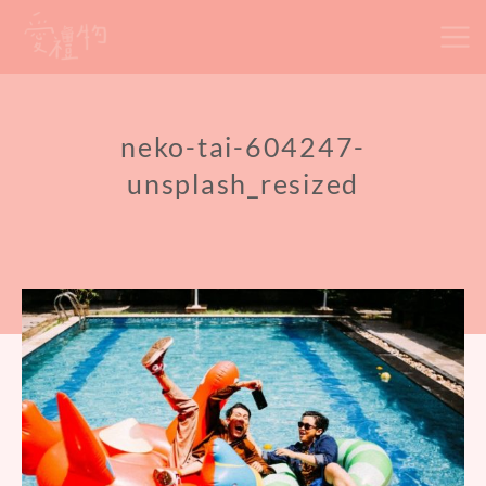
Skip
to
content
neko-tai-604247-
unsplash_resized