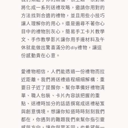
將化成一系列送禮攻略，邀請你用對的
方法找到合適的禮物，並且用些小技巧
讓人理解你的用心。還是遍尋不著你心
目中的禮物別灰心，簡易手工卡片教學
文、手作教學影片讓你用手邊材料及午
休就能做出驚喜滿分的diy禮物，讓這
份感動貴在心意。
愛禮物相信，人們能透過一份禮物而拉
近距離。我們將送禮過程細細解構：重
要日子近了提醒你、幫你準備好禮物清
單、職人包裝、卡片內容該把握的重
點、送禮時加分的話語撰寫成送禮秘笈
與創意情境。想讓你知道時時刻刻我們
都在，你遇到的難題我們來幫你指引靈
感與方向，讓你與眾不同，也希望每一