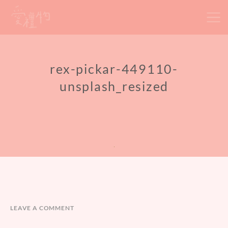
Skip
to
content
rex-pickar-449110-
unsplash_resized
LEAVE A COMMENT