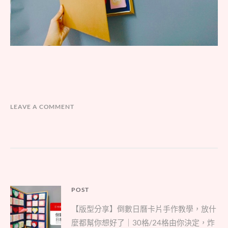
LEAVE A COMMENT
文
POST
Parent
章
【版型分享】倒數日曆卡片手作教學，放什
post:
導
麼都幫你想好了｜30格/24格由你決定，炸