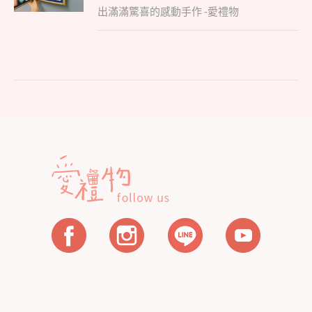
覽
出滿滿驚喜的感動手作 -愛禮物