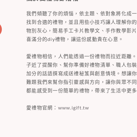
我們傾聽了你的煩惱，依主題、依對象將化成
找到合適的禮物，並且用些小技巧讓人理解你
物別灰心，簡易手工卡片教學文、手作教學影
喜滿分的diy禮物，讓這份感動貴在心意。
愛禮物相信，人們能透過一份禮物而拉近距離
子近了提醒你、幫你準備好禮物清單、職人包
加分的話語撰寫成送禮秘笈與創意情境。想讓
難題我們來幫你指引靈感與方向，讓你與眾不
都能感受到一份簡單的禮物，帶來了生活中更
愛禮物官網：
www.igift.tw