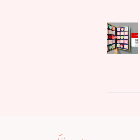
文
Parent
章
post:
導
覽