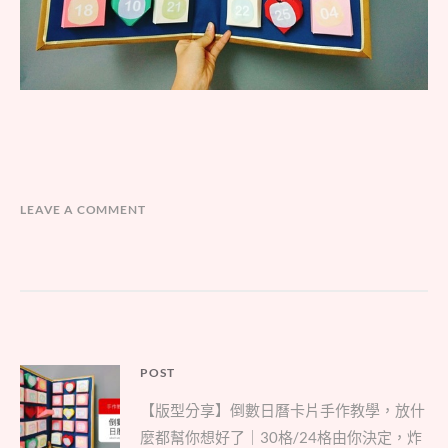
LEAVE A COMMENT
文
POST
Parent
章
【版型分享】倒數日曆卡片手作教學，放什
post:
導
麼都幫你想好了｜30格/24格由你決定，炸