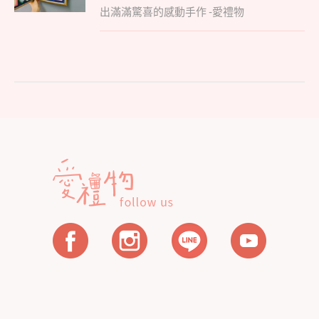
覽
出滿滿驚喜的感動手作 -愛禮物