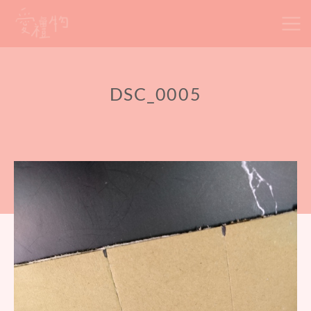
Skip
to
content
DSC_0005