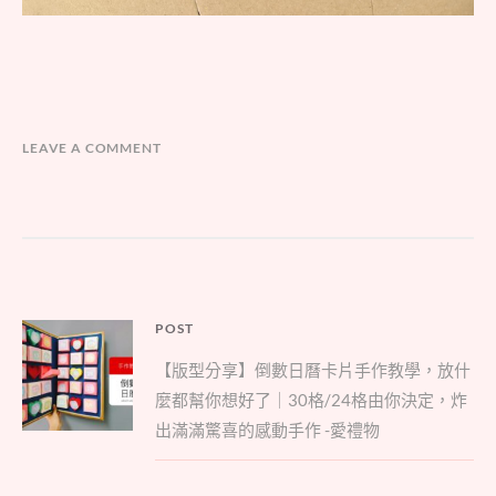
LEAVE A COMMENT
文
POST
Parent
章
【版型分享】倒數日曆卡片手作教學，放什
post:
導
麼都幫你想好了｜30格/24格由你決定，炸
覽
出滿滿驚喜的感動手作 -愛禮物