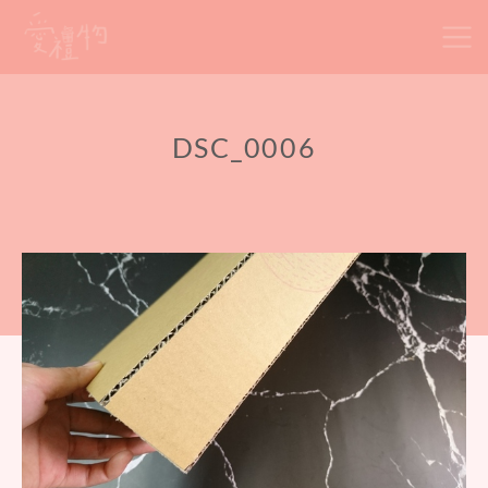
Skip
to
content
DSC_0006