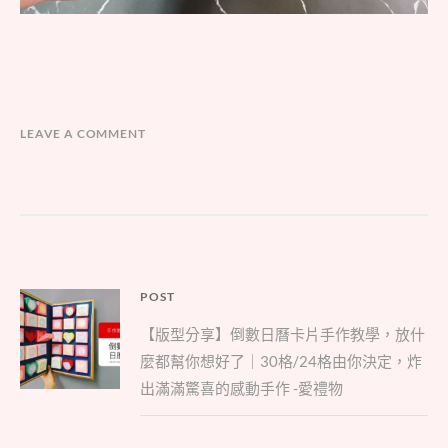
LEAVE A COMMENT
文
POST
Parent
章
【版型分享】倒數日曆卡片手作教學，放什
post:
導
麼都幫你想好了｜30格/24格由你決定，炸
覽
出滿滿驚喜的感動手作 -愛禮物