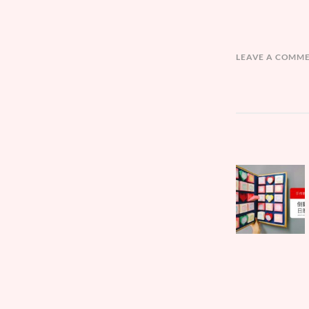
LEAVE A COMM
文
Parent
章
post:
導
覽