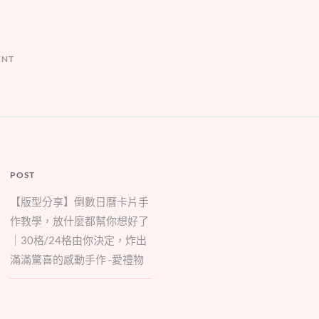
ENT
POST
【版型分享】倒數日曆卡片手
作教學，放什麼都幫你想好了
｜30格/24格由你決定，炸出
滿滿驚喜的感動手作 -愛禮物