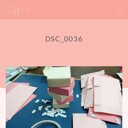
Skip
to
content
DSC_0036