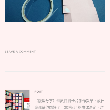
LEAVE A COMMENT
文
POST
Parent
章
【版型分享】倒數日曆卡片手作教學，放什
post:
導
麼都幫你想好了｜30格/24格由你決定，炸