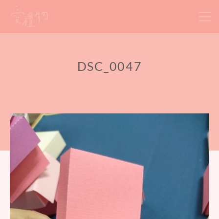
Skip
to
content
DSC_0047