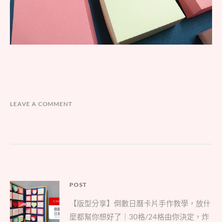
LEAVE A COMMENT
文
POST
Parent
章
【版型分享】倒數日曆卡片手作教學，放什
post:
導
麼都幫你想好了｜30格/24格由你決定，炸