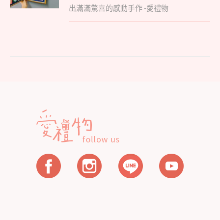
覽
出滿滿驚喜的感動手作 -愛禮物