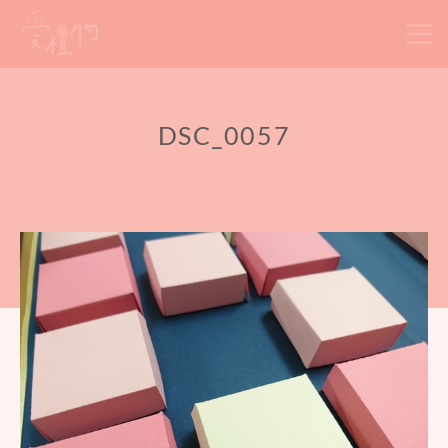
Skip
to
content
DSC_0057