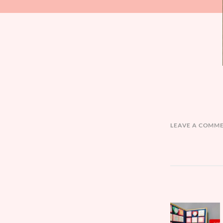
LEAVE A COMM
文
Parent
章