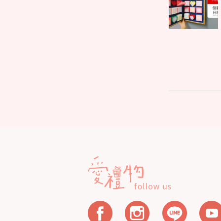
post:
導
覽