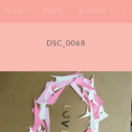
贈送場合
贈送對象
他/她的個性
手
DSC_0068