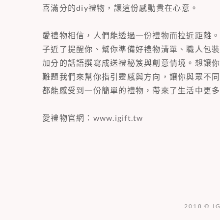
喜滿分的diy禮物，讓這份感動貴在心意。
愛禮物相信，人們能透過一份禮物而拉近距離
子近了提醒你、幫你準備好禮物清單、職人包
加分的話語撰寫成送禮秘笈與創意情境。想讓
難題我們來幫你指引靈感與方向，讓你與眾不
都能感受到一份簡單的禮物，帶來了生活中更
愛禮物官網：
www.igift.tw
2018 © I