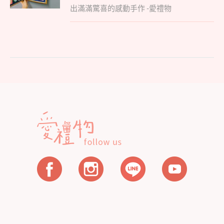
覽
出滿滿驚喜的感動手作 -愛禮物