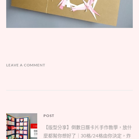
LEAVE A COMMENT
文
POST
Parent
章
【版型分享】倒數日曆卡片手作教學，放什
post:
導
麼都幫你想好了｜30格/24格由你決定，炸