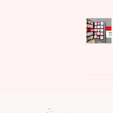
文
Parent
章
post:
導
覽