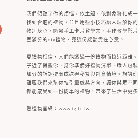
我們傾聽了你的煩惱，依主題、依對象將化成
找到合適的禮物，並且用些小技巧讓人理解你
物別灰心，簡易手工卡片教學文、手作教學影
喜滿分的diy禮物，讓這份感動貴在心意。
愛禮物相信，人們能透過一份禮物而拉近距離
子近了提醒你、幫你準備好禮物清單、職人包
加分的話語撰寫成送禮秘笈與創意情境。想讓
難題我們來幫你指引靈感與方向，讓你與眾不
都能感受到一份簡單的禮物，帶來了生活中更
愛禮物官網：
www.igift.tw