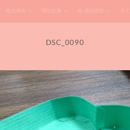
贈送場合
贈送對象
他/她的個性
手
DSC_0090