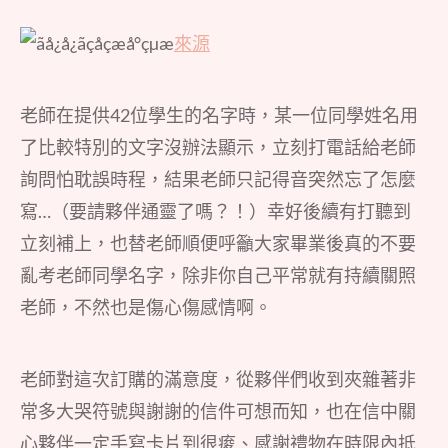
來源
老師在提供42位學生的名字時，某一位同學姓名用
了比較特別的文字沒辦法顯示，立刻打電話給老師
詢問怕耽誤時程，結果老師只記得音突然忘了怎麼
寫…（要請夥伴通靈了嗎？！）幸好後續有打聽到
立刻補上，也替老師順便呼籲大家畢業後真的不要
亂考老師同學名字，除非你自己平常就有持續關照
老師，不然也是傷心傷感情啊。
老師對這次訂購的滿意度，從夥伴們收到夾雜著非
常多大哭符號與謝謝的信件可想而知，也在信中關
心夥伴一定手寫卡片到很痠、感謝禮物在時限內抵