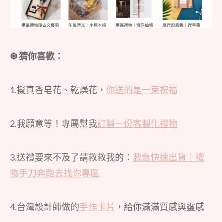
❆ 猜你喜歡：
1.擬真香皂花、乾燥花，
你送的是一束祝福
2.我願意等！專屬幫我
訂製一份客製化禮物
3.送禮要來不及了請救救我的：
救急快速出貨｜禮
物手刀奔跑去找你專區
4.台灣設計師做的
手作卡片
，給你滿滿質感與靈感