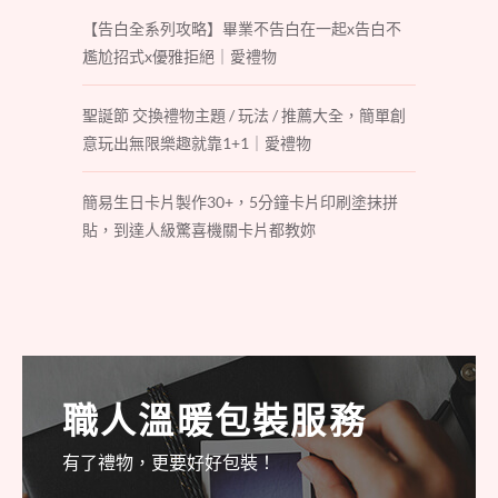
【告白全系列攻略】畢業不告白在一起x告白不
尷尬招式x優雅拒絕｜愛禮物
聖誕節 交換禮物主題 / 玩法 / 推薦大全，簡單創
意玩出無限樂趣就靠1+1｜愛禮物
簡易生日卡片製作30+，5分鐘卡片印刷塗抹拼
貼，到達人級驚喜機關卡片都教妳
職人溫暖包裝服務
有了禮物，更要好好包裝！