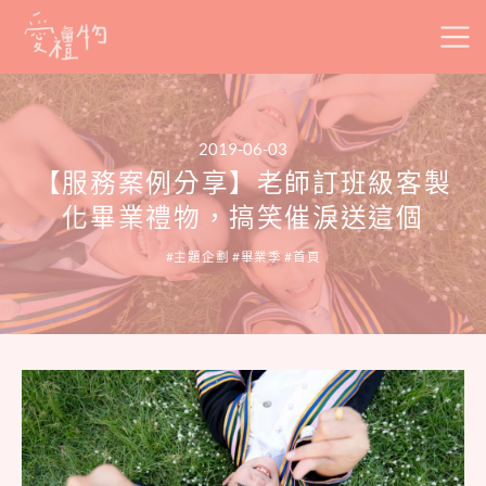
Skip
to
content
2019-06-03
【服務案例分享】老師訂班級客製
化畢業禮物，搞笑催淚送這個
主題企劃
畢業季
首頁