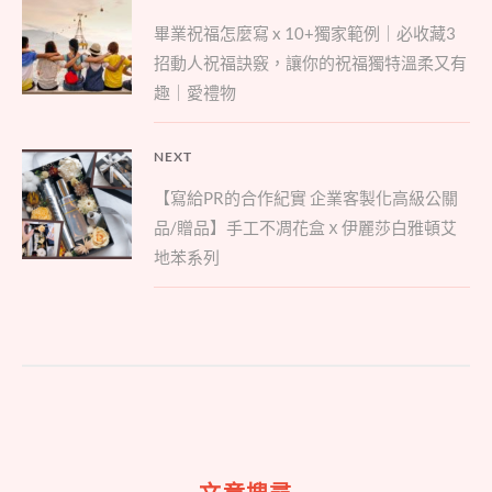
Previous
章
畢業祝福怎麼寫 x 10+獨家範例｜必收藏3
post:
導
招動人祝福訣竅，讓你的祝福獨特溫柔又有
覽
趣｜愛禮物
NEXT
Next
【寫給PR的合作紀實 企業客製化高級公關
post:
品/贈品】手工不凋花盒ｘ伊麗莎白雅頓艾
地苯系列