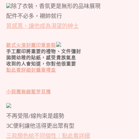
除了衣裝，香氛更是無形的品味展現
配件不必多，襯帥就行
質感黑，讓他成為渴望的紳士
歐式火漆封臘印章套裝
手工壓印將重要的禮物、文件彌封
拋開幼稚的貼紙，感受貴族氣息
收到的人會知道，你對他很重要
點此看詳細封蠟章禮盒
小惡魔無線藍芽耳機
不再受限/線拘束是趨勢
3C便利讓他活得更出眾有型
三款顏色給不同個性｜點此看詳細