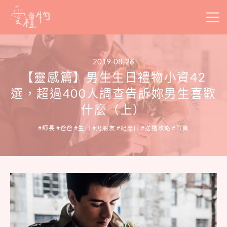
Skip
to
content
2019-08-26
【靈感篇】男生生日禮物小資42
選，超過400人調查告訴妳男生喜歡
什麼（上）
師長
爸爸
生日
男朋友
紀念日
送禮攻略
首頁