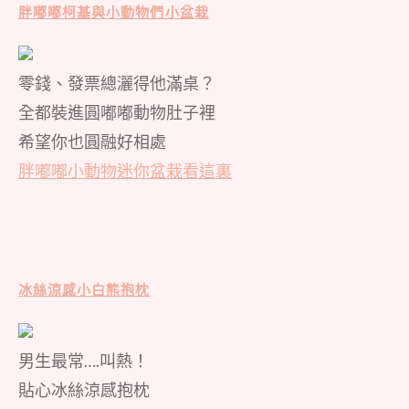
胖嘟嘟柯基與小動物們小盆栽
零錢、發票總灑得他滿桌？
全都裝進圓嘟嘟動物肚子裡
希望你也圓融好相處
胖嘟嘟小動物迷你盆栽看這裏
冰絲涼感小白熊
抱枕
男生最常….叫熱！
貼心冰絲涼感抱枕