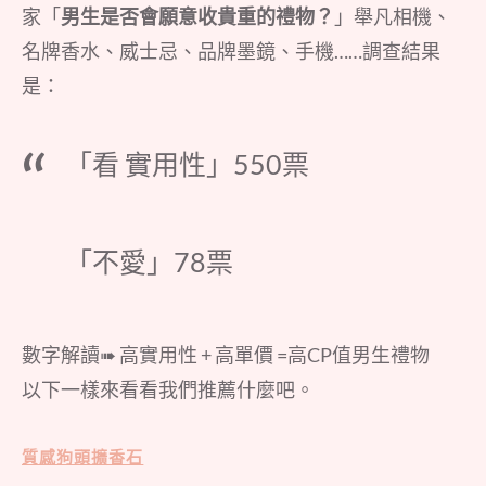
家「
男生是否會願意收貴重的禮物？
」舉凡相機、
名牌香水、威士忌、品牌墨鏡、手機……調查結果
是：
「看 實用性」550票
「不愛」78票
數字解讀➠ 高實用性 + 高單價 =高CP值男生禮物
以下一樣來看看我們推薦什麼吧。
質感狗頭擴香石