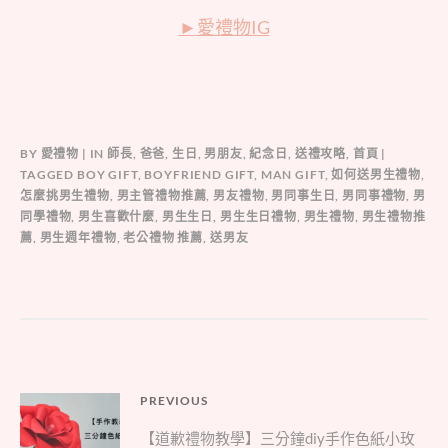
►
愛禮物IG
BY
愛禮物
IN
師長
,
爸爸
,
生日
,
男朋友
,
紀念日
,
送禮攻略
,
首頁
TAGGED
BOY GIFT
,
BOYFRIEND GIFT
,
MAN GIFT
,
如何送男生禮物
,
怎麼挑男生禮物
,
男主管禮物推薦
,
男友禮物
,
男同事生日
,
男同事禮物
,
男
同學禮物
,
男生喜歡什麼
,
男生生日
,
男生生日禮物
,
男生禮物
,
男生禮物推
薦
,
男生週年禮物
,
老公禮物 推薦
,
送男友
文
PREVIOUS
Previous
章
【道歉禮物教學】三分鐘diy手作色紙小玫