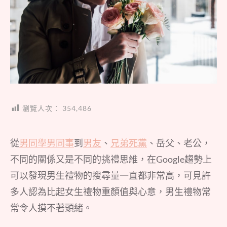
瀏覽人次：
354,486
從
男同學男同事
到
男友
、
兄弟死黨
、岳父、老公，
不同的關係又是不同的挑禮思維，在Google趨勢上
可以發現男生禮物的搜尋量一直都非常高，可見許
多人認為比起女生禮物重顏值與心意，男生禮物常
常令人摸不著頭緒。