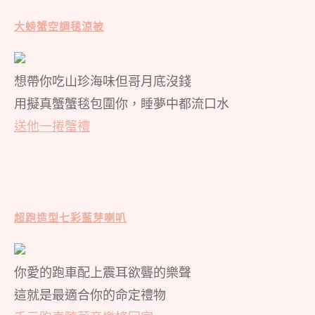
大螃蟹空調毯涼被
想帶你吃山珍海味但哥月底沒錢
用擬真蟹蟹毯包圍你，睡夢中都流口水
送他一捲蟹禮
超跑造型七彩藍芽喇叭
你愛的跑車配上震耳欲聾的樂聲
這就是最適合你的命定禮物