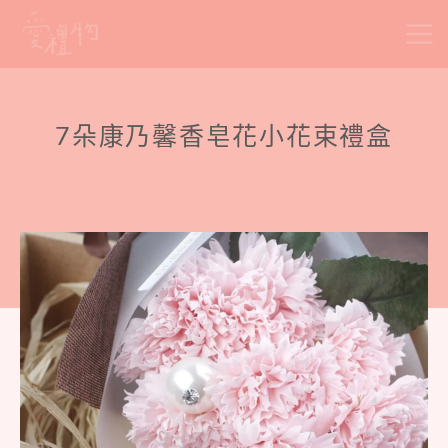
Skip
to
content
7朵康乃馨香皂花小花束禮盒