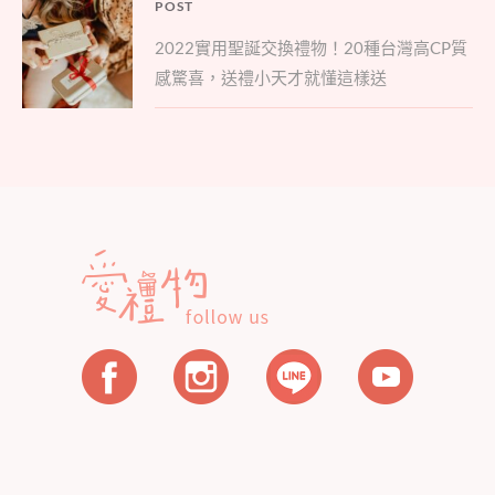
文
POST
Parent
章
2022實用聖誕交換禮物！20種台灣高CP質
post:
導
感驚喜，送禮小天才就懂這樣送
覽