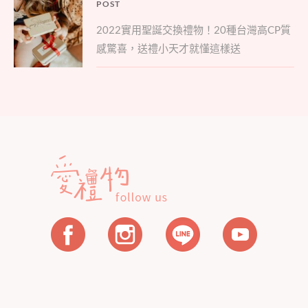
文
POST
Parent
章
2022實用聖誕交換禮物！20種台灣高CP質
post:
導
感驚喜，送禮小天才就懂這樣送
覽