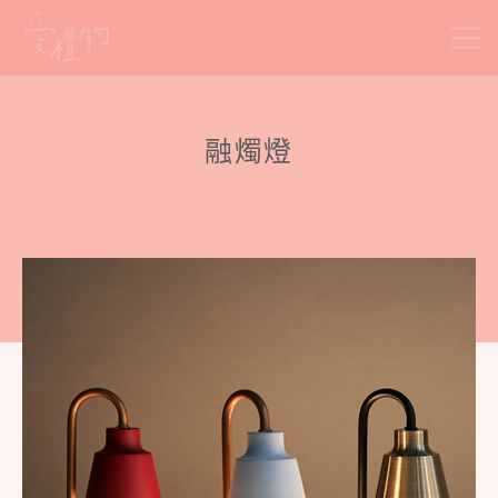
Skip
to
content
融燭燈