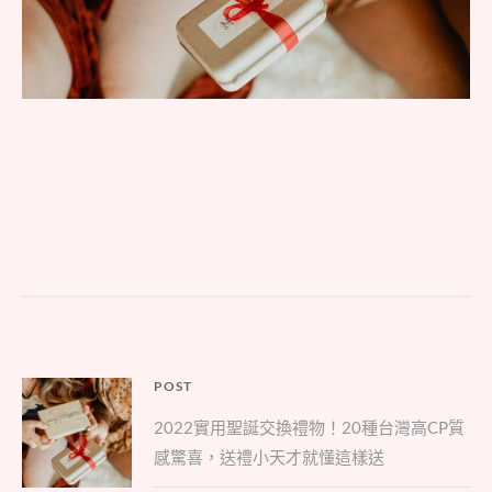
文
POST
Parent
章
2022實用聖誕交換禮物！20種台灣高CP質
post:
導
感驚喜，送禮小天才就懂這樣送
覽