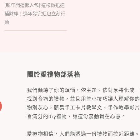
[新年開運懶人包] 這樣做迅速
補財庫！過年發完紅包立刻行
動
關於愛禮物部落格
我們傾聽了你的煩惱，依主題、依對象將化成
找到合適的禮物，並且用些小技巧讓人理解你
物別灰心，簡易手工卡片教學文、手作教學影
喜滿分的diy禮物，讓這份感動貴在心意。
愛禮物相信，人們能透過一份禮物而拉近距離