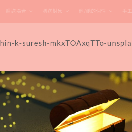
贈送場合
贈送對象
他/她的個性
手
shin-k-suresh-mkxTOAxqTTo-unspla