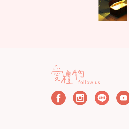
Parent
章
post:
導
覽