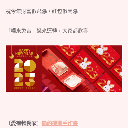
祝今年財富似飛瀑，紅包似雨瀑
「哩來兔吉」錢來運轉，大家都歡喜
〔愛禮物獨家〕
簡約機關手作書