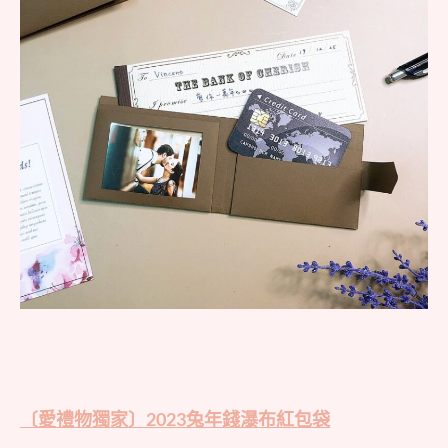
〔愛禮物獨家〕2023兔年錢瀑布紅包袋