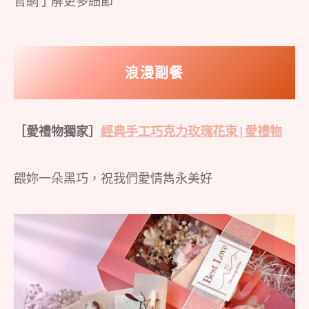
官網了解更多細節
浪漫副餐
［愛禮物獨家］
經典手工巧克力玫瑰花束 | 愛禮物
餵妳一朵黑巧，祝我們愛情雋永美好