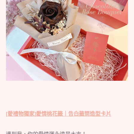
[愛禮物獨家]愛情桃花籤｜告白籤筒造型卡片
遇到我，你的愛情運永遠是大吉！