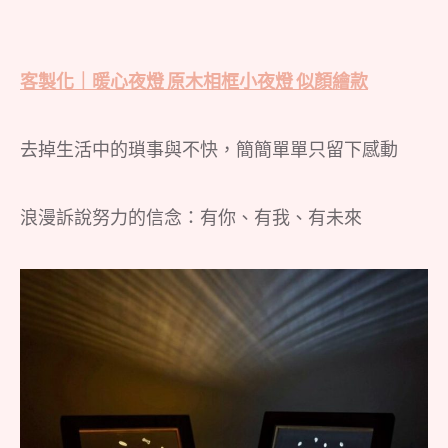
客製化｜暖心夜燈 原木相框小夜燈 似顏繪款
去掉生活中的瑣事與不快，簡簡單單只留下感動
浪漫訴說努力的信念：有你、有我、有未來