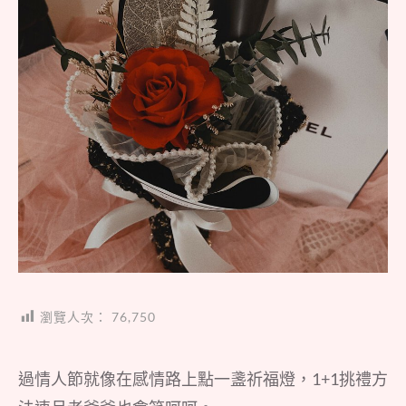
瀏覽人次：
76,750
過情人節就像在感情路上點一盞祈福燈，1+1挑禮方