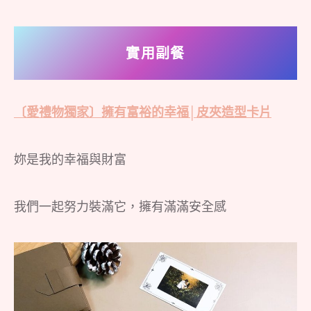
實用副餐
〔愛禮物獨家〕擁有富裕的幸福│皮夾造型卡片
妳是我的幸福與財富
我們一起努力裝滿它，擁有滿滿安全感