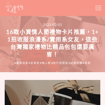
Skip
to
content
2023-02-01
16款小資情人節禮物卡片推薦，1+
1招收服浪漫系/實用系女友，這些
台灣獨家禮物比精品包包還要厲
害！
優雅浪漫
女朋友
情人節
旅行冒險家
送禮攻略
首頁