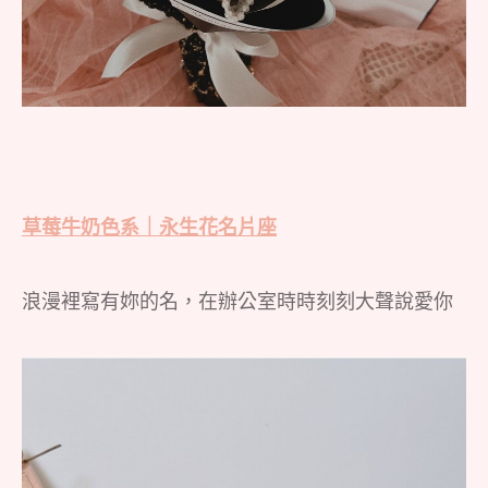
草莓牛奶色系｜永生花名片座
浪漫裡寫有妳的名，在辦公室時時刻刻大聲說愛你