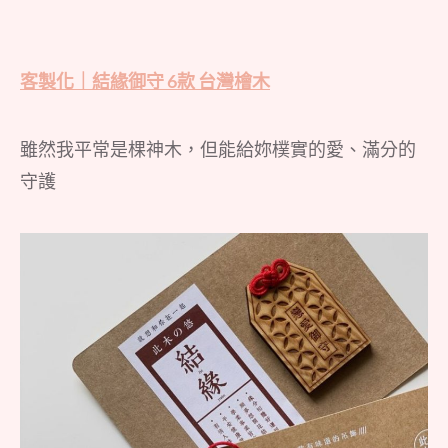
客製化｜結緣御守 6款 台灣檜木
雖然我平常是棵神木，但能給妳樸實的愛、滿分的
守護