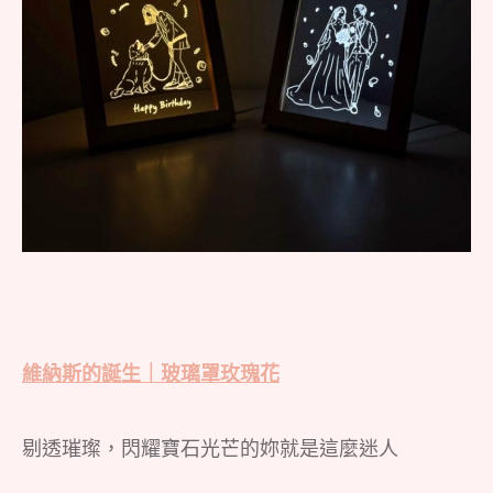
維納斯的誕生｜玻璃罩玫瑰花
剔透璀璨，閃耀寶石光芒的妳就是這麼迷人