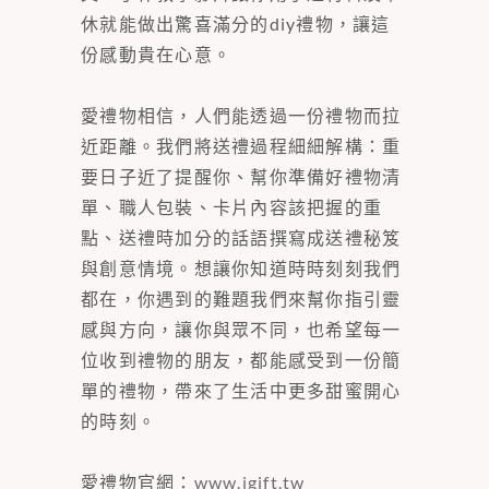
休就能做出驚喜滿分的diy禮物，讓這
份感動貴在心意。
愛禮物相信，人們能透過一份禮物而拉
近距離。我們將送禮過程細細解構：重
要日子近了提醒你、幫你準備好禮物清
單、職人包裝、卡片內容該把握的重
點、送禮時加分的話語撰寫成送禮秘笈
與創意情境。想讓你知道時時刻刻我們
都在，你遇到的難題我們來幫你指引靈
感與方向，讓你與眾不同，也希望每一
位收到禮物的朋友，都能感受到一份簡
單的禮物，帶來了生活中更多甜蜜開心
的時刻。
愛禮物官網：
www.igift.tw