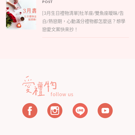
文
POST
Parent
章
[3月生日禮物清單]牡羊座/雙魚座曖昧/告
post:
導
白/熱戀期，心動滿分禮物都怎麼送？想學
覽
戀愛文案快來抄！