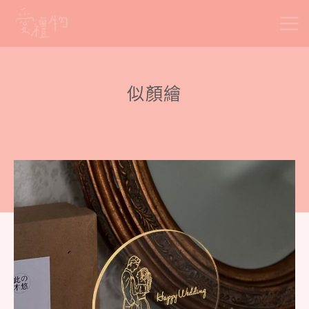
Skip
to
content
似顏繪