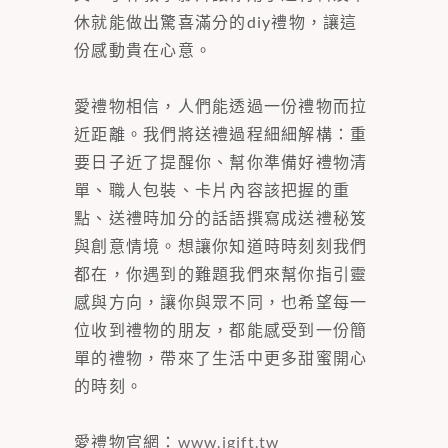
休就能做出驚喜滿分的diy禮物，讓這
份感動貴在心意。
愛禮物相信，人們能透過一份禮物而拉
近距離。我們將送禮過程細細解構：重
要日子近了提醒你、幫你準備好禮物清
單、職人包裝、卡片內容該把握的重
點、送禮時加分的話語撰寫成送禮秘笈
與創意情境。想讓你知道時時刻刻我們
都在，你遇到的難題我們來幫你指引靈
感與方向，讓你與眾不同，也希望每一
位收到禮物的朋友，都能感受到一份簡
單的禮物，帶來了生活中更多甜蜜開心
的時刻。
愛禮物官網：
www.igift.tw