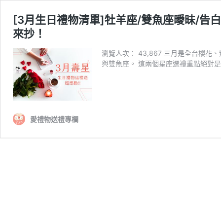
[3月生日禮物清單]牡羊座/雙魚座曖昧/
來抄！
瀏覽人次： 43,867 三月是全台
與雙魚座。 這兩個星座選禮重點絕對是
愛禮物送禮專欄