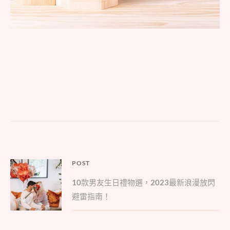
文
POST
Parent
章
10
款男友生日禮物選，
2023
最新浪漫放閃
post:
導
避雷指南！
覽