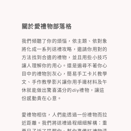
關於愛禮物部落格
我們傾聽了你的煩惱，依主題、依對象
將化成一系列送禮攻略，邀請你用對的
方法找到合適的禮物，並且用些小技巧
讓人理解你的用心。還是遍尋不著你心
目中的禮物別灰心，簡易手工卡片教學
文、手作教學影片讓你用手邊材料及午
休就能做出驚喜滿分的diy禮物，讓這
份感動貴在心意。
愛禮物相信，人們能透過一份禮物而拉
近距離。我們將送禮過程細細解構：重
要日子近了提醒你、幫你準備好禮物清