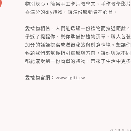
物別灰心，簡易手工卡片教學文、手作教學影
喜滿分的diy禮物，讓這份感動貴在心意。
愛禮物相信，人們能透過一份禮物而拉近距離
子近了提醒你、幫你準備好禮物清單、職人包
加分的話語撰寫成送禮秘笈與創意情境。想讓
難題我們來幫你指引靈感與方向，讓你與眾不
都能感受到一份簡單的禮物，帶來了生活中更
愛禮物官網：
www.igift.tw
2018 © I