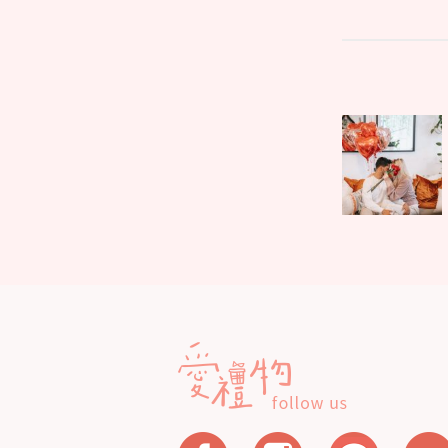
文
Parent
章
post:
導
覽