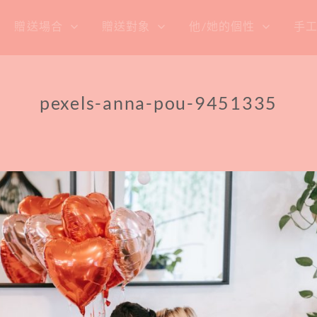
贈送場合
贈送對象
他/她的個性
手
pexels-anna-pou-9451335