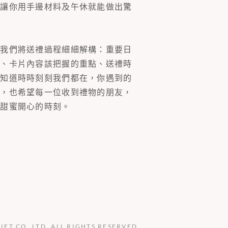
片讓你用手邊材料及午休就能做出驚
。我們將送禮過程細細解構：重要日
裝、卡片內容該把握的重點、送禮時
你知道時時刻刻我們都在，你遇到的
同，也希望每一位收到禮物的朋友，
多甜蜜開心的時刻。
GIFT CO. LTD. ALL RIGHTS RESERVED