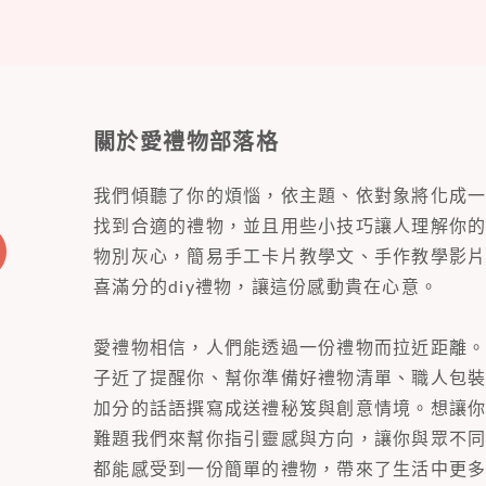
關於愛禮物部落格
我們傾聽了你的煩惱，依主題、依對象將化成
找到合適的禮物，並且用些小技巧讓人理解你
物別灰心，簡易手工卡片教學文、手作教學影
喜滿分的diy禮物，讓這份感動貴在心意。
愛禮物相信，人們能透過一份禮物而拉近距離
子近了提醒你、幫你準備好禮物清單、職人包
加分的話語撰寫成送禮秘笈與創意情境。想讓
難題我們來幫你指引靈感與方向，讓你與眾不
都能感受到一份簡單的禮物，帶來了生活中更