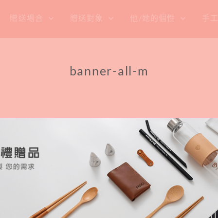
贈送場合
贈送對象
他/她的個性
手
banner-all-m