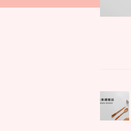
文
Parent
章
post:
導
覽