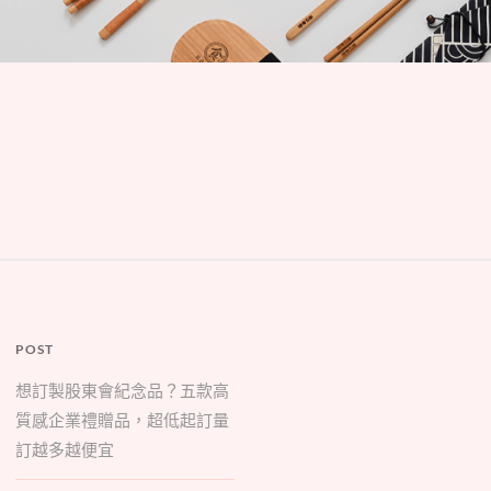
POST
想訂製股東會紀念品？五款高
質感企業禮贈品，超低起訂量
訂越多越便宜