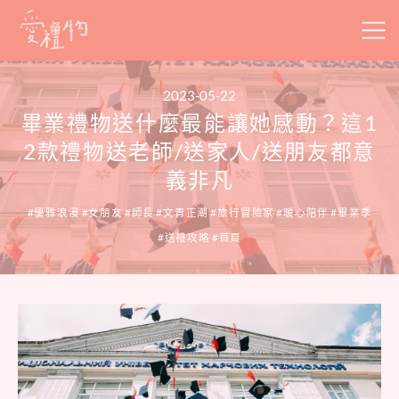
Skip
to
content
2023-05-22
畢業禮物送什麼最能讓她感動？這1
2款禮物送老師/送家人/送朋友都意
義非凡
優雅浪漫
女朋友
師長
文青正潮
旅行冒險家
暖心陪伴
畢業季
送禮攻略
首頁