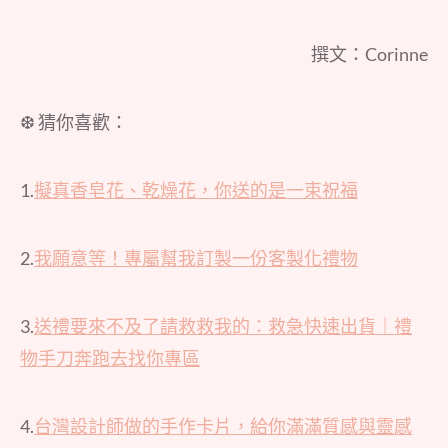
撰文：Corinne
❆ 猜你喜歡：
1.
擬真香皂花、乾燥花，你送的是一束祝福
2.
我願意等！專屬幫我訂製一份客製化禮物
3.
送禮要來不及了請救救我的：救急快速出貨｜禮
物手刀奔跑去找你專區
4.
台灣設計師做的手作卡片，給你滿滿質感與靈感