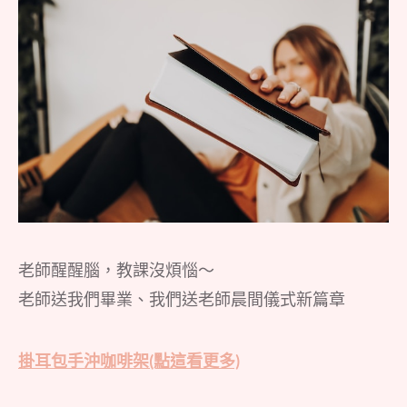
老師醒醒腦，教課沒煩惱～
老師送我們畢業、我們送老師晨間儀式新篇章
掛耳包手沖咖啡架(點這看更多)