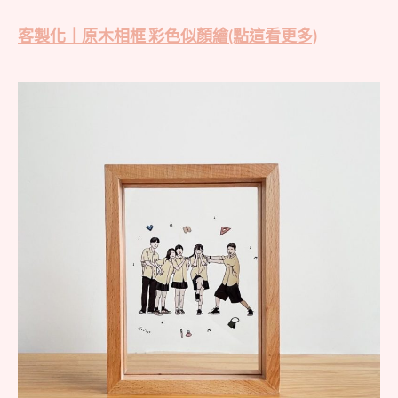
客製化｜原木相框 彩色似顏繪(點這看更多)