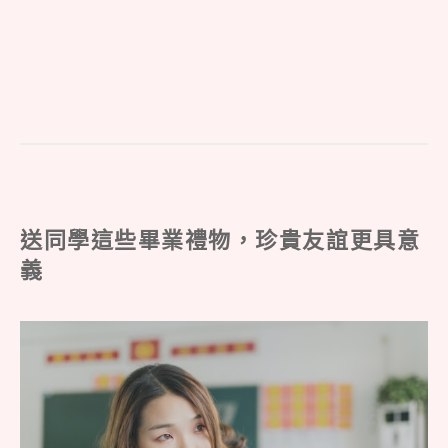
送同學這些畢業禮物，珍貴友誼更具意
義