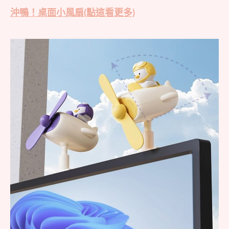
沖鴨！桌面小風扇(點這看更多)