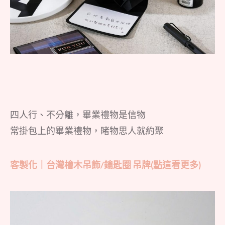
四人行、不分離，畢業禮物是信物
常掛包上的畢業禮物，睹物思人就約聚
客製化｜台灣檜木吊飾/鑰匙圈 吊牌(點這看更多)