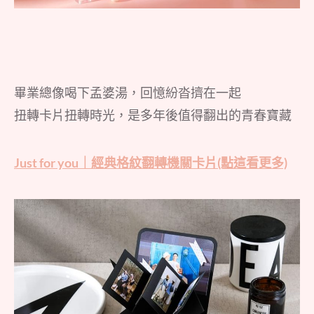
畢業總像喝下孟婆湯，回憶紛沓擠在一起
扭轉卡片扭轉時光，是多年後值得翻出的青春寶藏
Just for you｜經典格紋翻轉機關卡片(點這看更多)