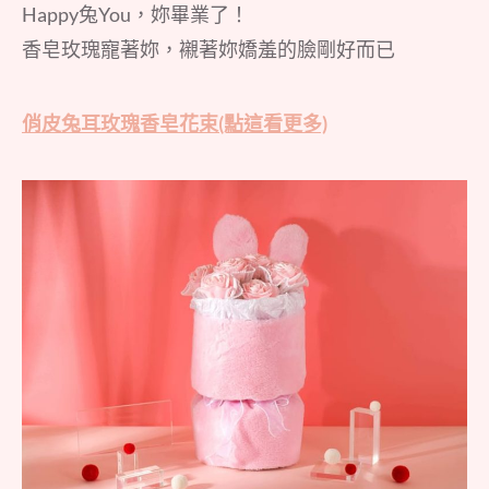
Happy兔You，妳畢業了！
香皂玫瑰寵著妳，襯著妳嬌羞的臉剛好而已
俏皮兔耳玫瑰香皂花束(點這看更多)