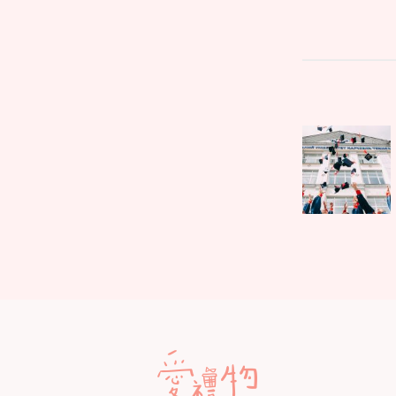
文
Parent
章
post:
導
覽