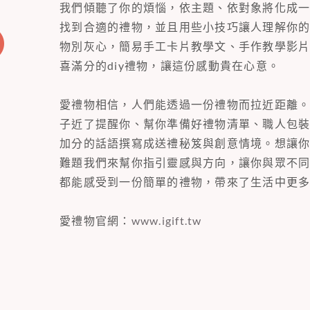
我們傾聽了你的煩惱，依主題、依對象將化成
找到合適的禮物，並且用些小技巧讓人理解你
物別灰心，簡易手工卡片教學文、手作教學影
喜滿分的diy禮物，讓這份感動貴在心意。
愛禮物相信，人們能透過一份禮物而拉近距離
子近了提醒你、幫你準備好禮物清單、職人包
加分的話語撰寫成送禮秘笈與創意情境。想讓
難題我們來幫你指引靈感與方向，讓你與眾不
都能感受到一份簡單的禮物，帶來了生活中更
愛禮物官網：
www.igift.tw