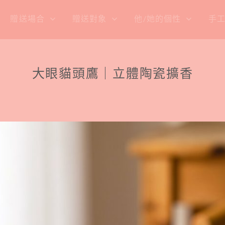
贈送場合
贈送對象
他/她的個性
手
大眼貓頭鷹｜立體陶瓷擴香