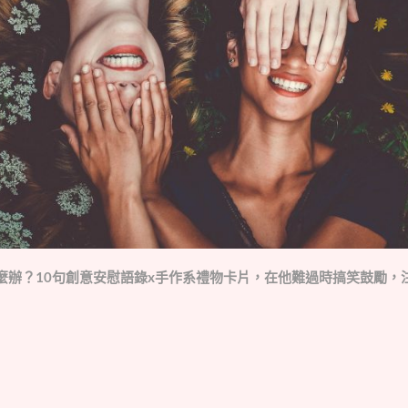
麼辦？10句創意安慰語錄x手作系禮物卡片，在他難過時搞笑鼓勵，