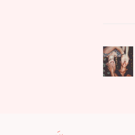
文
Parent
章
post:
導
覽