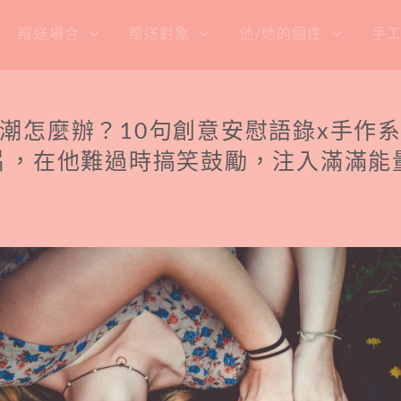
贈送場合
贈送對象
他/她的個性
手
潮怎麼辦？10句創意安慰語錄x手作
片，在他難過時搞笑鼓勵，注入滿滿能