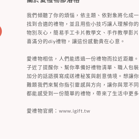
我們傾聽了你的煩惱，依主題、依對象將化成
找到合適的禮物，並且用些小技巧讓人理解你
物別灰心，簡易手工卡片教學文、手作教學影
喜滿分的diy禮物，讓這份感動貴在心意。
愛禮物相信，人們能透過一份禮物而拉近距離
子近了提醒你、幫你準備好禮物清單、職人包
加分的話語撰寫成送禮秘笈與創意情境。想讓
難題我們來幫你指引靈感與方向，讓你與眾不
都能感受到一份簡單的禮物，帶來了生活中更
愛禮物官網：
www.igift.tw