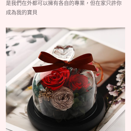
是我們在外都可以擁有各自的專業，但在家只許你
成為我的寶貝