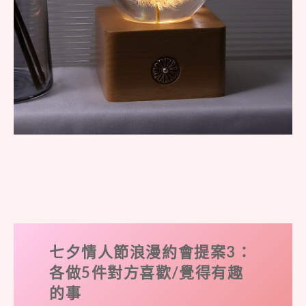
七夕情人節浪漫約會提案3：
各做5件對方喜歡/覺得有趣
的事