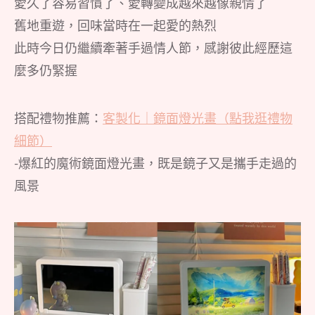
愛久了容易習慣了、愛轉變成越來越像親情了
舊地重遊，回味當時在一起愛的熱烈
此時今日仍繼續牽著手過情人節，感謝彼此經歷這
麼多仍緊握
搭配禮物推薦：
客製化｜鏡面燈光畫（點我逛禮物
細節）
-爆紅的魔術鏡面燈光畫，既是鏡子又是攜手走過的
風景