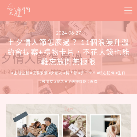
Skip
to
content
2024-06-27
七夕情人節怎麼過？ 11個浪漫升溫
約會提案+禮物卡片，不花大錢也能
難忘放閃無極限
主題企劃
優雅浪漫
女朋友
情人節
手工卡片
暖心陪伴
生日
男朋友
紀念日
送禮攻略
首頁