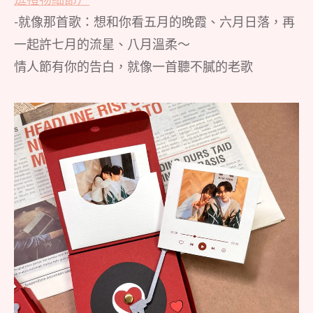
-就像那首歌：想和你看五月的晚霞、六月日落，再
一起許七月的流星、八月溫柔～
情人節有你的告白，就像一首聽不膩的老歌