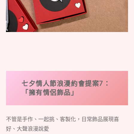
七夕情人節浪漫約會提案7：
「擁有情侶飾品」
不管是手作、一起挑、客製化，日常飾品展現喜
好、大聲浪漫說愛