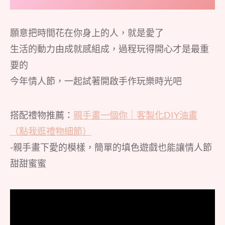
願意把時間花在你身上的人，就是愛了
生活的動力由成就感組成，過程玩得開心才是最重
要的
今年情人節，一起試著開啟手作玩樂時光吧
搭配禮物推薦：
親手畫一個你｜客製化DIY油畫
（點我逛禮物細節）
-親手畫下愛的模樣，簡單的填色遊戲也能讓情人節
甜甜蜜蜜