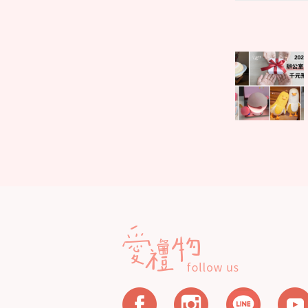
文
Parent
章
post:
導
覽