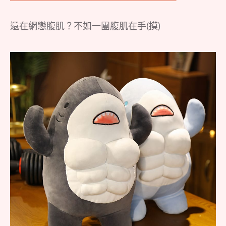
還在網戀腹肌？不如一團腹肌在手(摸)