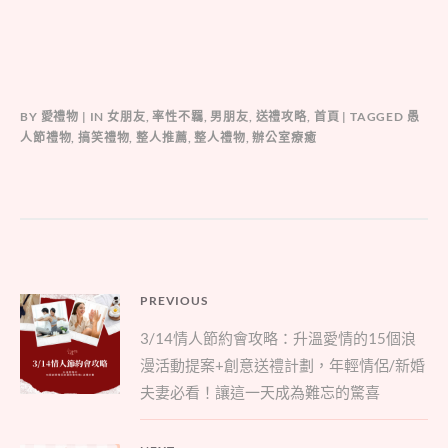
BY
愛禮物
IN
女朋友
,
率性不羈
,
男朋友
,
送禮攻略
,
首頁
TAGGED
愚
人節禮物
,
搞笑禮物
,
整人推薦
,
整人禮物
,
辦公室療癒
文
PREVIOUS
Previous
章
3/14情人節約會攻略：升溫愛情的15個浪
post:
導
漫活動提案+創意送禮計劃，年輕情侶/新婚
覽
夫妻必看！讓這一天成為難忘的驚喜