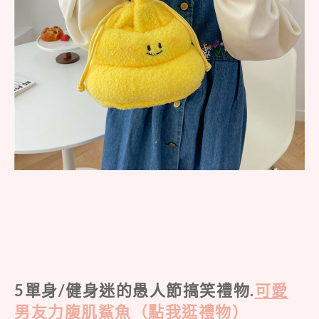
5單身/健身迷的愚人節搞笑禮物.
可愛
男友力腹肌鯊魚（點我逛禮物）