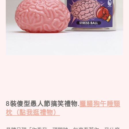
8裝傻型愚人節搞笑禮物.
臘腸狗午睡頸
枕（點我逛禮物）