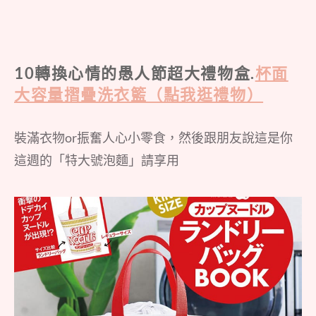
10轉換心情的愚人節超大禮物盒.
杯面
大容量摺疊洗衣籃（點我逛禮物）
裝滿衣物or振奮人心小零食，然後跟朋友說這是你
這週的「特大號泡麵」請享用