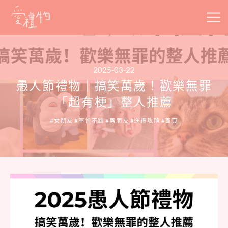
Skip
to
content
2025-03-22
愚人節禮物｜搞笑萬歲！歡樂無罪
「超有梗」整人推薦
女朋友
率性不羈
男朋友
送禮攻略
首頁