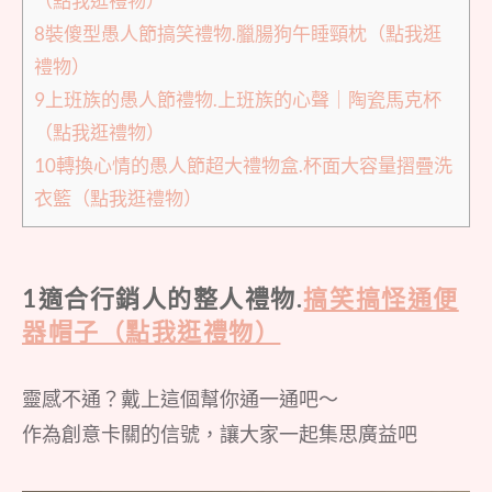
（點我逛禮物）
8裝傻型愚人節搞笑禮物.臘腸狗午睡頸枕（點我逛
禮物）
9上班族的愚人節禮物.上班族的心聲｜陶瓷馬克杯
（點我逛禮物）
10轉換心情的愚人節超大禮物盒.杯面大容量摺疊洗
衣籃（點我逛禮物）
1適合行銷人的整人禮物.
搞笑搞怪通便
器帽子（點我逛禮物）
靈感不通？戴上這個幫你通一通吧～
作為創意卡關的信號，讓大家一起集思廣益吧