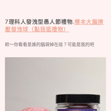
7理科人發洩型愚人節禮物.
標本大腦擠
壓發洩球（點我逛禮物）
欸～你看看是誰的腦袋掉在這？可能是我的吧