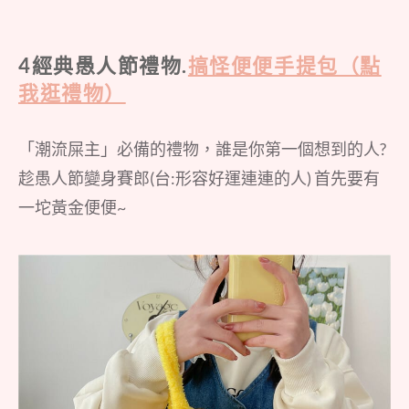
4經典愚人節禮物.
搞怪便便手提包（點
我逛禮物）
「潮流屎主」必備的禮物，誰是你第一個想到的人?
趁愚人節變身賽郎(台:形容好運連連的人) 首先要有
一坨黃金便便~