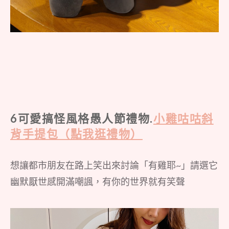
6可愛搞怪風格愚人節禮物.
小雞咕咕斜
背手提包（點我逛禮物）
想讓都市朋友在路上笑出來討論「有雞耶~」請選它
幽默厭世感開滿嘲諷，有你的世界就有笑聲