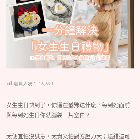
瀏覽人次：
16,691
女生生日快到了，你還在猶豫送什麼？每到她面前
與每到她生日你就腦袋一片空白？
太便宜怕沒誠意，太貴又怕對方壓力大；送錯還可