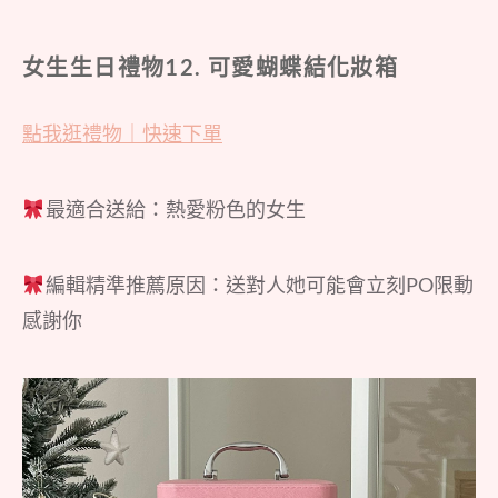
女生生日禮物12. 可愛蝴蝶結化妝箱
點我逛禮物｜快速下單
最適合送給：熱愛粉色的女生
編輯精準推薦原因：送對人她可能會立刻PO限動
感謝你