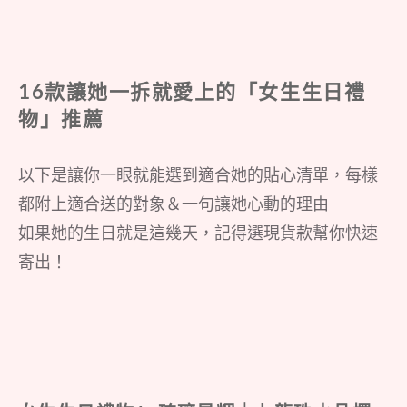
16款讓她一拆就愛上的「女生生日禮
物」推薦
以下是讓你一眼就能選到適合她的貼心清單，每樣
都附上適合送的對象＆一句讓她心動的理由
如果她的生日就是這幾天，記得選現貨款幫你快速
寄出！