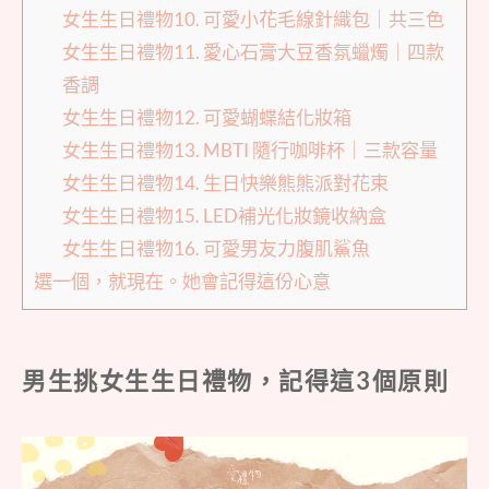
女生生日禮物10. 可愛小花毛線針織包｜共三色
女生生日禮物11. 愛心石膏大豆香氛蠟燭｜四款
香調
女生生日禮物12. 可愛蝴蝶結化妝箱
女生生日禮物13. MBTI 隨行咖啡杯｜三款容量
女生生日禮物14. 生日快樂熊熊派對花束
女生生日禮物15. LED補光化妝鏡收納盒
女生生日禮物16. 可愛男友力腹肌鯊魚
選一個，就現在。她會記得這份心意
男生挑女生生日禮物，記得這3個原則