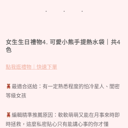
女生生日禮物4. 可愛小熊手提熱水袋｜共4
色
點我逛禮物｜快速下單
最適合送給：有一定熟悉程度的怕冷星人、閨密
等級女孩
編輯精準推薦原因：軟軟萌萌又能在月事來時即
時拯救，這麼私密貼心只有能講心事的你才懂