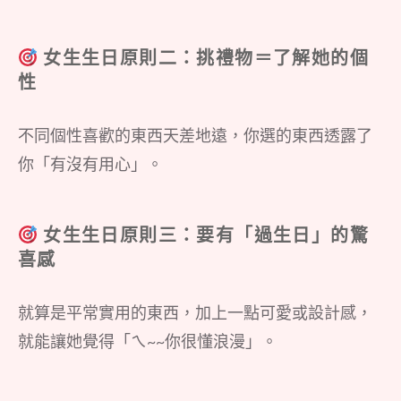
女生生日原則二：挑禮物＝了解她的個
性
不同個性喜歡的東西天差地遠，你選的東西透露了
你「有沒有用心」。
女生生日原則三：要有「過生日」的驚
喜感
就算是平常實用的東西，加上一點可愛或設計感，
就能讓她覺得「ㄟ~~你很懂浪漫」。