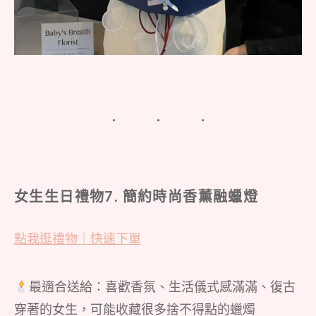
女生生日禮物7. 簡約時尚香薰融蠟燈
點我逛禮物｜快速下單
最適合送給：喜歡香氛、生活儀式感滿滿、復古
穿著的女生，可能收藏很多捨不得點的蠟燭