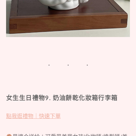
女生生日禮物9. 奶油餅乾化妝箱行李箱
點我逛禮物｜快速下單