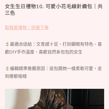
女生生日禮物10. 可愛小花毛線針織包｜共
三色
點我逛禮物｜快速下單
最適合送給：文青感十足、打扮顯眼有特色、喜
歡DIY手作溫度、喜歡自然系包包的女生
編輯精準推薦原因：這包跟她一樣柔軟可愛，走
到哪都吸睛