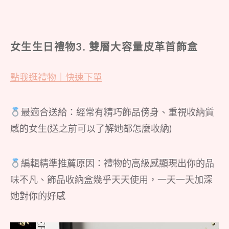
女生生日禮物3. 雙層大容量皮革首飾盒
點我逛禮物｜快速下單
最適合送給：經常有精巧飾品傍身、重視收納質
感的女生(送之前可以了解她都怎麼收納)
編輯精準推薦原因：禮物的高級感顯現出你的品
味不凡、飾品收納盒幾乎天天使用，一天一天加深
她對你的好感