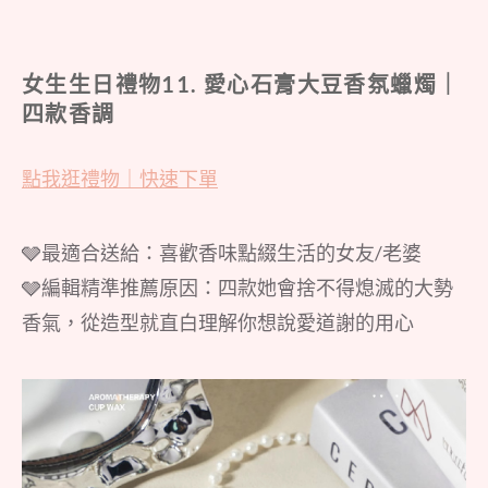
女生生日禮物11. 愛心石膏大豆香氛蠟燭｜
四款香調
點我逛禮物｜快速下單
🩶最適合送給：喜歡香味點綴生活的女友/老婆
🩶編輯精準推薦原因：四款她會捨不得熄滅的大勢
香氣，從造型就直白理解你想說愛道謝的用心