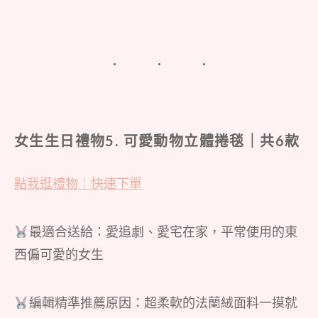
女生生日禮物5. 可愛動物立體捲毯｜共6款
點我逛禮物｜快速下單
最適合送給：愛追劇、愛宅在家，平常使用的東
西偏可愛的女生
編輯精準推薦原因：超柔軟的法蘭絨面料一摸就