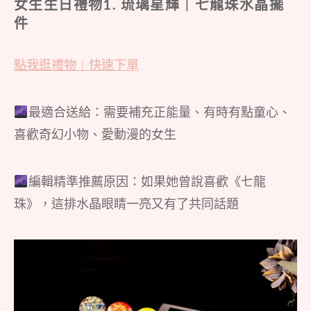
女生生日禮物1. 琉璃星輝｜七龍珠水晶擺
件
點我逛禮物｜快速下單
最適合送給：需要補充正能量、有時有點童心、
喜歡奇幻小物、愛動漫的女生
編輯精準推薦原因：如果她曾說喜歡《七龍
珠》，這排水晶眼睛一亮又有了共同話題