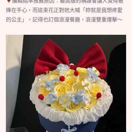
編輯精準推薦原因：最高級的稱讚會讓人覺得被
捧在手心，而這束花正對她大喊「妳就是我想疼愛
的公主」，記得也訂個浪漫餐廳，浪漫雙重爆擊～