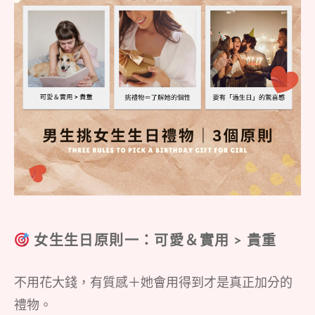
女生生日原則一：可愛＆實用 > 貴重
不用花大錢，有質感＋她會用得到才是真正加分的
禮物。