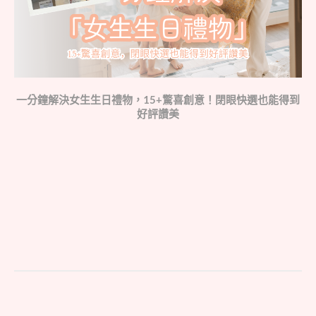
一分鐘解決女生生日禮物，15+驚喜創意！閉眼快選也能得到
好評讚美