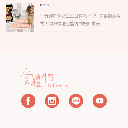
文
POST
Parent
章
一分鐘解決女生生日禮物，15+驚喜創意禮
post:
導
物！閉眼快選也能得到好評讚美
覽