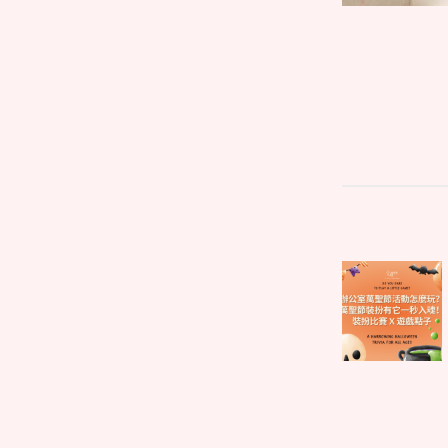
文
Parent
章
post:
導
覽