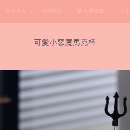
贈送場合
贈送對象
他/她的個性
手
可愛小惡魔馬克杯