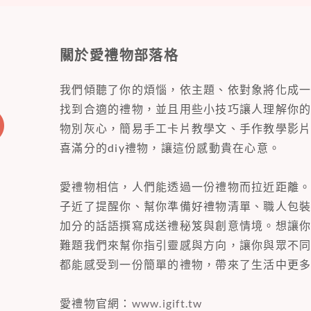
關於愛禮物部落格
我們傾聽了你的煩惱，依主題、依對象將化成
找到合適的禮物，並且用些小技巧讓人理解你
物別灰心，簡易手工卡片教學文、手作教學影
喜滿分的diy禮物，讓這份感動貴在心意。
愛禮物相信，人們能透過一份禮物而拉近距離
子近了提醒你、幫你準備好禮物清單、職人包
加分的話語撰寫成送禮秘笈與創意情境。想讓
難題我們來幫你指引靈感與方向，讓你與眾不
都能感受到一份簡單的禮物，帶來了生活中更
愛禮物官網：
www.igift.tw