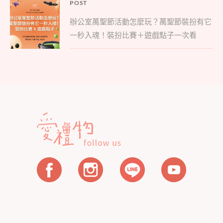
文
POST
Parent
章
辦公室萬聖節活動怎麼玩？萬聖節裝扮有它
post:
導
一秒入魂！裝扮比賽＋遊戲點子一次看
覽