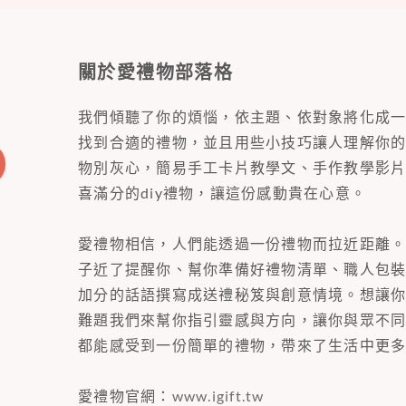
關於愛禮物部落格
我們傾聽了你的煩惱，依主題、依對象將化成
找到合適的禮物，並且用些小技巧讓人理解你
物別灰心，簡易手工卡片教學文、手作教學影
喜滿分的diy禮物，讓這份感動貴在心意。
愛禮物相信，人們能透過一份禮物而拉近距離
子近了提醒你、幫你準備好禮物清單、職人包
加分的話語撰寫成送禮秘笈與創意情境。想讓
難題我們來幫你指引靈感與方向，讓你與眾不
都能感受到一份簡單的禮物，帶來了生活中更
愛禮物官網：
www.igift.tw