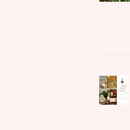
文
Parent
章
post:
導
覽