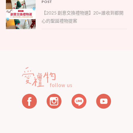
文
POST
Parent
章
【2025 創意交換禮物選】20+誰收到都開
post:
導
心的聖誕禮物提案
覽