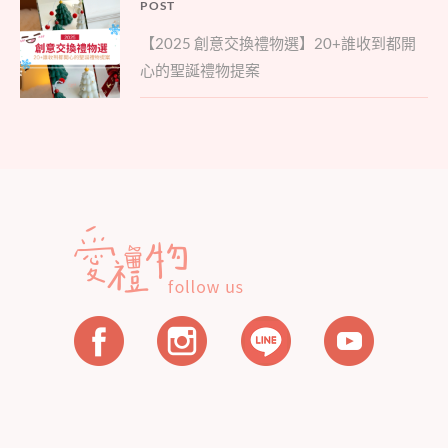
文
POST
Parent
章
【2025 創意交換禮物選】20+誰收到都開
post:
導
心的聖誕禮物提案
覽