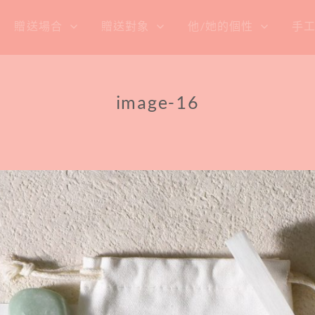
贈送場合
贈送對象
他/她的個性
手
image-16