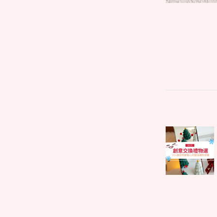
文
Parent
章
post:
導
覽