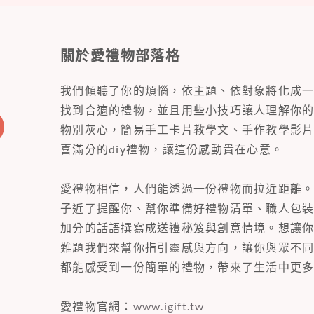
關於愛禮物部落格
我們傾聽了你的煩惱，依主題、依對象將化成
找到合適的禮物，並且用些小技巧讓人理解你
物別灰心，簡易手工卡片教學文、手作教學影
喜滿分的diy禮物，讓這份感動貴在心意。
愛禮物相信，人們能透過一份禮物而拉近距離
子近了提醒你、幫你準備好禮物清單、職人包
加分的話語撰寫成送禮秘笈與創意情境。想讓
難題我們來幫你指引靈感與方向，讓你與眾不
都能感受到一份簡單的禮物，帶來了生活中更
愛禮物官網：
www.igift.tw