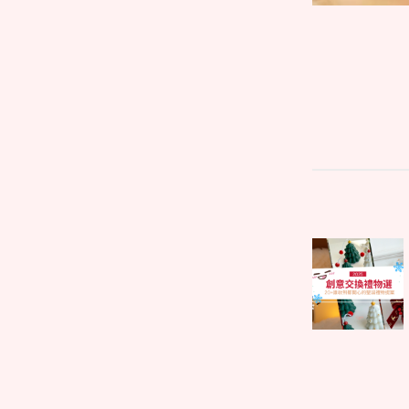
文
Parent
章
post:
導
覽