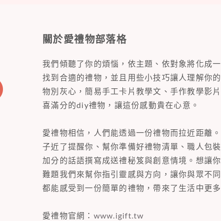
關於愛禮物部落格
我們傾聽了你的煩惱，依主題、依對象將化成
找到合適的禮物，並且用些小技巧讓人理解你
物別灰心，簡易手工卡片教學文、手作教學影
喜滿分的diy禮物，讓這份感動貴在心意。
愛禮物相信，人們能透過一份禮物而拉近距離
子近了提醒你、幫你準備好禮物清單、職人包
加分的話語撰寫成送禮秘笈與創意情境。想讓
難題我們來幫你指引靈感與方向，讓你與眾不
都能感受到一份簡單的禮物，帶來了生活中更
愛禮物官網：
www.igift.tw