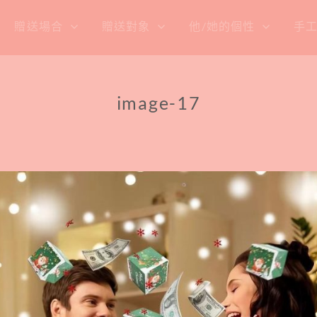
贈送場合
贈送對象
他/她的個性
手
image-17