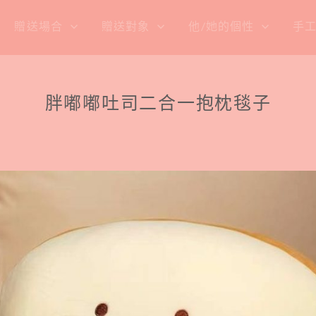
贈送場合
贈送對象
他/她的個性
手
胖嘟嘟吐司二合一抱枕毯子