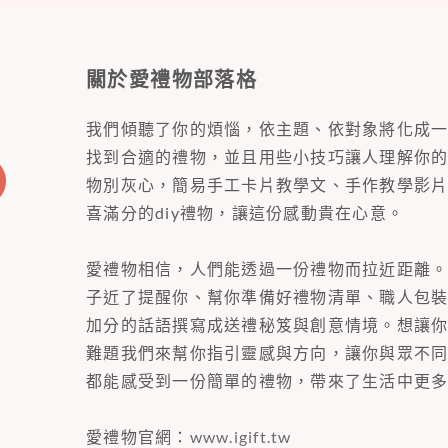
關於愛禮物部落格
我們傾聽了你的煩惱，依主題、依對象將化成
找到合適的禮物，並且用些小技巧讓人理解你
物別灰心，簡易手工卡片教學文、手作教學影
喜滿分的diy禮物，讓這份感動貴在心意。
愛禮物相信，人們能透過一份禮物而拉近距離
子近了提醒你、幫你準備好禮物清單、職人包
加分的話語撰寫成送禮秘笈與創意情境。想讓
難題我們來幫你指引靈感與方向，讓你與眾不
都能感受到一份簡單的禮物，帶來了生活中更
愛禮物官網：
www.igift.tw