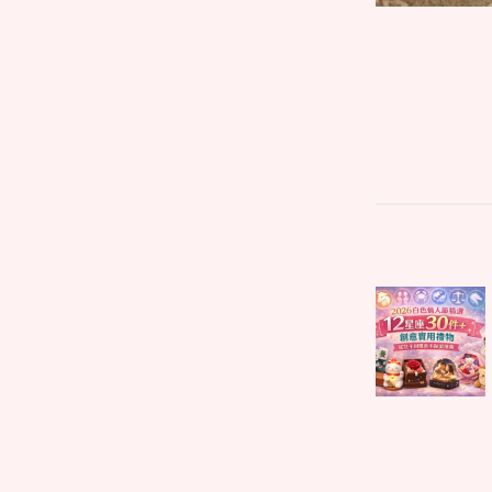
文
Parent
章
post:
導
覽