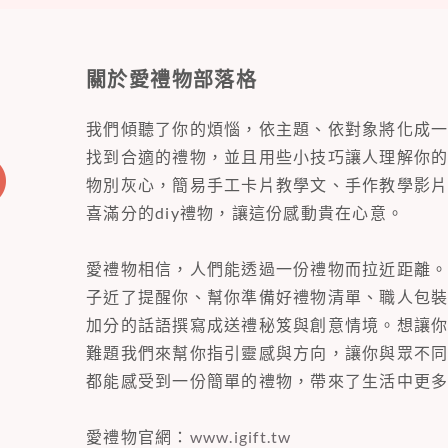
關於愛禮物部落格
我們傾聽了你的煩惱，依主題、依對象將化成
找到合適的禮物，並且用些小技巧讓人理解你
物別灰心，簡易手工卡片教學文、手作教學影
喜滿分的diy禮物，讓這份感動貴在心意。
愛禮物相信，人們能透過一份禮物而拉近距離
子近了提醒你、幫你準備好禮物清單、職人包
加分的話語撰寫成送禮秘笈與創意情境。想讓
難題我們來幫你指引靈感與方向，讓你與眾不
都能感受到一份簡單的禮物，帶來了生活中更
愛禮物官網：
www.igift.tw