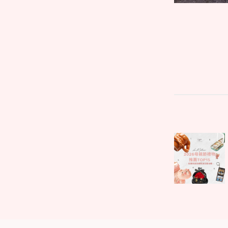
文
Parent
章
post:
導
覽