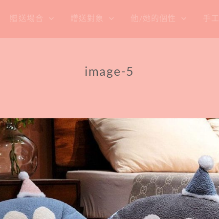
贈送場合
贈送對象
他/她的個性
手
image-5