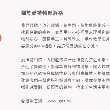
關於愛禮物部落格
我們傾聽了你的煩惱，依主題、依對象將化成
找到合適的禮物，並且用些小技巧讓人理解你
物別灰心，簡易手工卡片教學文、手作教學影
喜滿分的diy禮物，讓這份感動貴在心意。
愛禮物相信，人們能透過一份禮物而拉近距離
子近了提醒你、幫你準備好禮物清單、職人包
加分的話語撰寫成送禮秘笈與創意情境。想讓
難題我們來幫你指引靈感與方向，讓你與眾不
都能感受到一份簡單的禮物，帶來了生活中更
愛禮物官網：
www.igift.tw