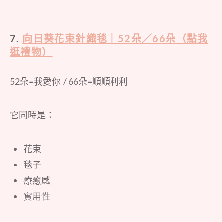
7.
向日葵花束針織毯｜52朵／66朵（點我
逛禮物）
52朵=我愛你 / 66朵=順順利利
它同時是：
花束
毯子
療癒感
實用性