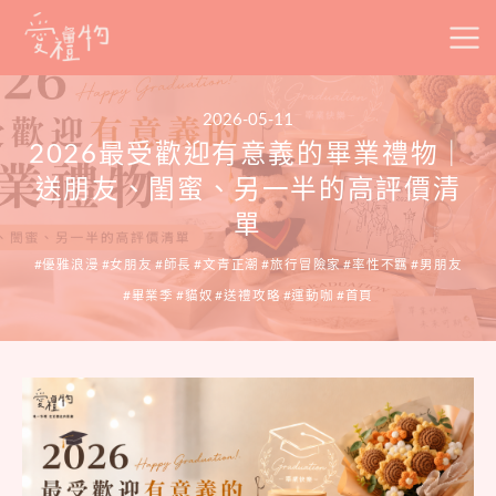
Skip
to
content
2026-05-11
2026最受歡迎有意義的畢業禮物｜
送朋友、閨蜜、另一半的高評價清
單
優雅浪漫
女朋友
師長
文青正潮
旅行冒險家
率性不羈
男朋友
畢業季
貓奴
送禮攻略
運動咖
首頁