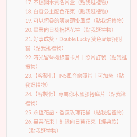
17. 不鏽鋼木質名片盒（點我逛禮物）
18. 白雪公主配色花束（點我逛禮物）
19. 可以摺疊的隨身頸掛風扇（點我逛禮物）
20. 畢業向日葵祝福花禮（點我逛禮物）
21. 好事成雙・Double Lucky 雙色漸層招財
貓（點我逛禮物）
22. 時光留聲機錄音卡片｜照片訂製（點我逛
禮物）
23.【客製化】INS風音樂照片｜可加急（點
我逛禮物）
24.【客製化】專屬你木盒膠捲底片（點我逛
禮物）
25. 永恆花語・香氛玫瑰花桶（點我逛禮物）
26. 畢業花束｜針織向日葵花束【經典款】
（點我逛禮物）