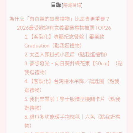
目錄
[
隱藏目錄
]
為什麼「有意義的畢業禮物」比昂貴更重要？
2026最受歡迎有意義畢業禮物推薦 TOP26
1.【客製化】專屬紀念餐盤｜畢業款
Graduation（點我逛禮物）
2. 太空人頸掛式小風扇（點我逛禮物）
3. 夢想發光・向日葵針織花束【50cm】（點
我逛禮物）
4.【客製化】台灣檜木吊飾／鑰匙圈（點我
逛禮物）
5. 我們畢業啦！學士服造型機關卡片（點我
逛禮物）
6. 貓爪多功能暖手抱枕毯｜六色（點我逛禮
物）