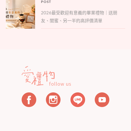
文
POST
Parent
章
2026最受歡迎有意義的畢業禮物｜送朋
post:
導
友、閨蜜、另一半的高評價清單
覽